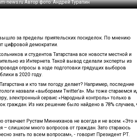
sm-news.ru
Автор фото:
Андрей Турапин
вышло за пределы приятельских посиделок. По мнению
нт цифровой демократии.
кольников и студентов Татарстана все новости местной и
тельно из Интернета. Такой вывод сделали эксперты из
 проводя опросы в ходе подготовки грядущих выборов
блики в 2020 году.
 Татарстана и кто там погоду делает? Например, последние
логи назвали «выборами Twitter’а». Мы тоже стараемся и
меру, электронный сервис «Народный контроль» только в
ок граждан. Из них решение было найдено в 78% случаев, 
но отвечает Рустам Минниханов не всегда и не всем. «Это 
я – слишком много вопросов от граждан. Зато стараюсь
есно знать по всем вопросам», - говорит Президент РТ.