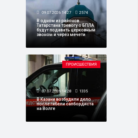
09.07.2026 14:27
2574
В одном из районов
Татарстана тревогу о БПЛА
будут подавать церковным
звоном и через мечети
ПРОИСШЕСТВИЯ
07.07.2026 14:28
1335
В Казани возбудили дело
после гибели сапбордиста
на Волге