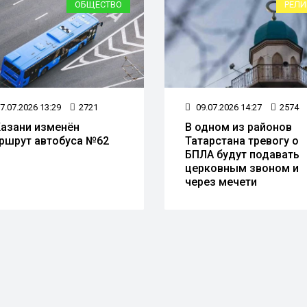
ОБЩЕСТВО
РЕЛИ
7.07.2026 13:29
2721
09.07.2026 14:27
2574
Казани изменён
В одном из районов
ршрут автобуса №62
Татарстана тревогу о
БПЛА будут подавать
церковным звоном и
через мечети