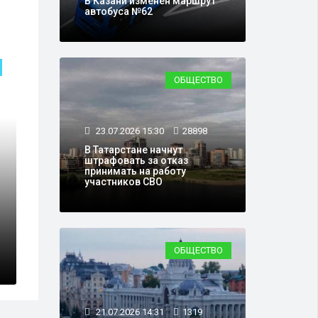
В Казани изменён маршрут
автобуса №62
ОБЩЕСТВО
ОБЩЕСТВО
23.07.2026 15:30
28898
В Татарстане начнут
штрафовать за отказ
принимать на работу
участников СВО
ежную Казани отдадут
ОБЩЕСТВО
21.07.2026 14:31
1319