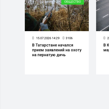
СТВИЯ
ОБЩЕСТВО
1
15.07.2026 14:29
3106
2
В Татарстане начался
В 
тане
прием заявлений на охоту
ма
на пернатую дичь