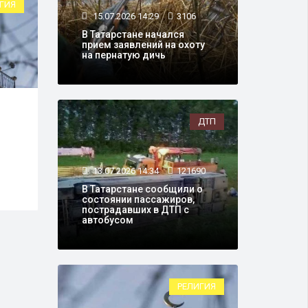
ГИЯ
РЕЛИГИЯ
15.07.2026 14:29
3106
В Татарстане начался
прием заявлений на охоту
на пернатую дичь
31.07.2026 14:28
1636
07.0
ДТП
В Татарстане с августа
В Ка
скорректируют
посл
расписание времени
сапб
намазов
13.07.2026 14:34
121690
В Татарстане сообщили о
состоянии пассажиров,
пострадавших в ДТП с
автобусом
РЕЛИГИЯ