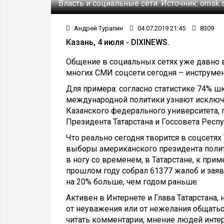
Власть и социальные сети.
Источник:
omsk.
Андрей Турапин
04.07.2019 21:45
8309
Казань, 4 июля - DIXINEWS.
Общение в социальных сетях уже давно 
многих СМИ соцсети сегодня – инструме
Для примера: согласно статистике 74% ш
международной политики узнают исключи
Казанского федерального университета,
Президента Татарстана и Госсовета Респу
Что реально сегодня творится в соцсетях
выборы американского президента полито
в ногу со временем, в Татарстане, к при
прошлом году собрал 61377 жалоб и заяв
на 20% больше, чем годом раньше.
Активен в Интернете и Глава Татарстана, 
от неуважения или от нежелания общатьс
читать комментарии, мнение людей интер