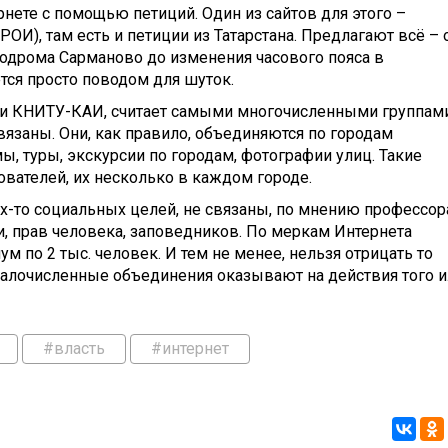
ете с помощью петиций. Один из сайтов для этого –
ОИ), там есть и петиции из Татарстана. Предлагают всё – 
родрома Сарманово до изменения часового пояса в
ётся просто поводом для шуток.
ии КНИТУ-КАИ, считает самыми многочисленными группам
связаны. Они, как правило, объединяются по городам
 туры, экскурсии по городам, фотографии улиц. Такие
вателей, их несколько в каждом городе.
х-то социальных целей, не связаны, по мнению профессор
ги, прав человека, заповедников. По меркам Интернета
м по 2 тыс. человек. И тем не менее, нельзя отрицать то
малочисленные объединения оказывают на действия того 
#власть
#интернет