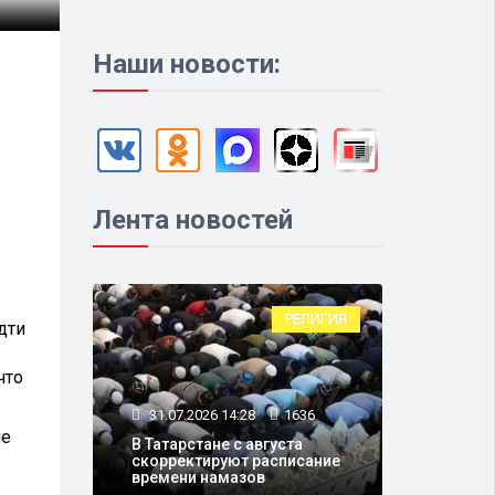
Наши новости:
Лента новостей
РЕЛИГИЯ
дти
что
31.07.2026 14:28
1636
не
В Татарстане с августа
скорректируют расписание
времени намазов