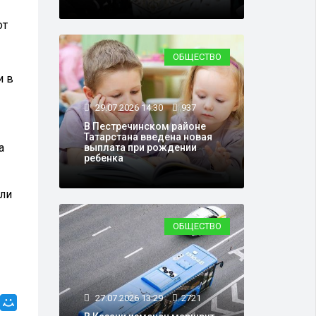
от
ОБЩЕСТВО
и в
29.07.2026 14:30
937
В Пестречинском районе
Татарстана введена новая
а
выплата при рождении
ребенка
или
ОБЩЕСТВО
27.07.2026 13:29
2721