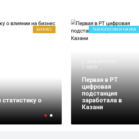
БИЗНЕС
ТЕХНОЛОГИИ И НАУКА
26.06.2019 17:27
10079
Первая в РТ
цифровая
23.06.2017 18:05
8501
подстанция
 статистику о
Федосеевскую набер
заработала в
в аренду на 49 лет
Казани