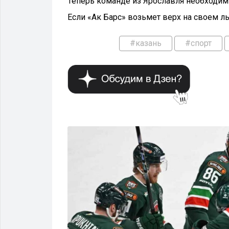
Теперь команде из Ярославля необходим 
Если «Ак Барс» возьмет верх на своем ль
#казань
#спорт
ТРАНСПОРТ