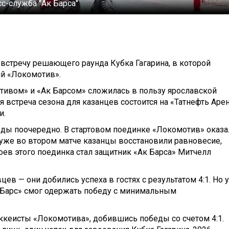
с-служба "Ак Барса"
 встречу решающего раунда Кубка Гагарина, в которой
ий «Локомотив».
тивом» и «Ак Барсом» сложилась в пользу ярославской
 встреча сезона для казанцев состоится на «Татнефть Арен
и.
еды поочередно. В стартовом поединке «Локомотив» оказа
о уже во втором матче казанцы восстановили равновесие,
оев этого поединка стал защитник «Ак Барса» Митчелл
ев — они добились успеха в гостях с результатом 4:1. Но 
 Барс» смог одержать победу с минимальным
оккеисты «Локомотива», добившись победы со счетом 4:1.