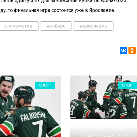
лишь один успех для завоевания Кубка Гагарина-2026.
ду, то финальная игра состоится уже в Ярославле.
#локомотив
#акбарс
#ярославль
СПОРТ
СПОРТ
04.05.2026 14:29
2798