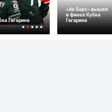
15.04.2026 14:28
3897
«Ак Барс» вышел
В Казани запретят пр
в финал Кубка
бка Гагарина
матча
Гагарина