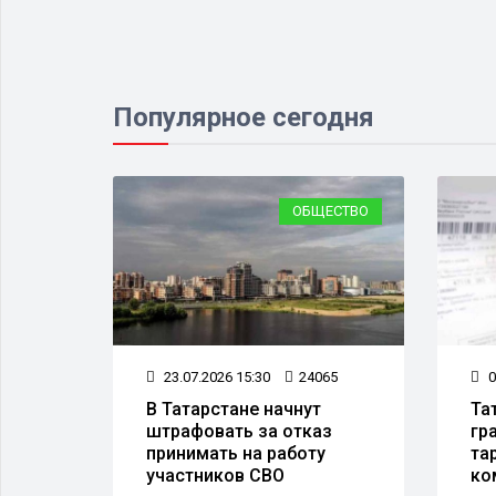
Популярное сегодня
ДТП
ОБЩЕСТВО
960
23.07.2026 15:30
24065
0
или о
В Татарстане начнут
Та
ов,
штрафовать за отказ
гр
 с
принимать на работу
та
участников СВО
ко