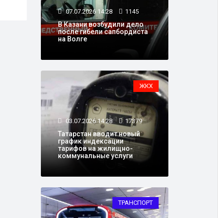
07.07.2026 14:28
1145
В Казани возбудили дело
после гибели сапбордиста
на Волге
ЖКХ
03.07.2026 14:28
17379
Татарстан вводит новый
график индексации
тарифов на жилищно-
коммунальные услуги
ТРАНСПОРТ