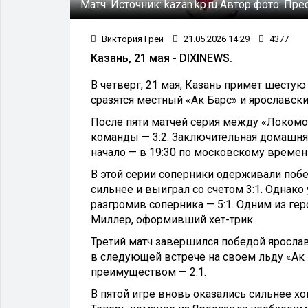
Матч.
Источник:
kazan.kp.ru
Автор фото:
Прес
Виктория Грей
21.05.2026 14:29
4377
Казань, 21 мая - DIXINEWS.
В четверг, 21 мая, Казань примет шестую
сразятся местный «Ак Барс» и ярославск
После пяти матчей серия между «Локомо
команды — 3:2. Заключительная домашняя
начало — в 19:30 по московскому времен
В этой серии соперники одерживали поб
сильнее и выиграл со счетом 3:1. Однак
разгромив соперника — 5:1. Одним из гер
Миллер, оформивший хет-трик.
Третий матч завершился победой ярославц
в следующей встрече на своем льду «Ак
преимуществом — 2:1.
В пятой игре вновь оказались сильнее х