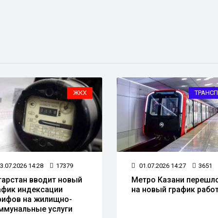
ЖКХ
ТРАНСП
3.07.2026 14:28
17379
01.07.2026 14:27
3651
тарстан вводит новый
Метро Казани перешл
афик индексации
на новый график рабо
рифов на жилищно-
ммунальные услуги