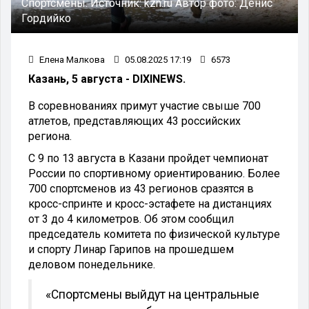
Спортсмены.
Источник:
kzn.ru
Автор фото:
Денис
Гордийко
Елена Малкова
05.08.2025 17:19
6573
Казань, 5 августа - DIXINEWS.
В соревнованиях примут участие свыше 700
атлетов, представляющих 43 российских
региона.
С 9 по 13 августа в Казани пройдет чемпионат
России по спортивному ориентированию. Более
700 спортсменов из 43 регионов сразятся в
кросс-спринте и кросс-эстафете на дистанциях
от 3 до 4 километров. Об этом сообщил
председатель комитета по физической культуре
и спорту Линар Гарипов на прошедшем
деловом понедельнике.
«Спортсмены выйдут на центральные