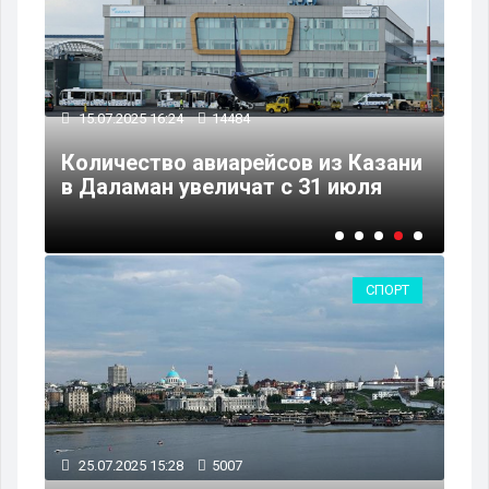
15.07.2025 16:24
14484
03
ых
Количество авиарейсов из Казани
Ка
в Даламан увеличат с 31 июля
на
СПОРТ
25.07.2025 15:28
5007