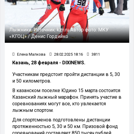
Лыжники.
Источник:
kzn.ru
Автор фото:
МКУ
«КГОЦ» / Денис Гордийко
Елена Малкова
28.02.2025 18:16
3811
Казань, 28 февраля - DIXINEWS.
Участникам предстоит пройти дистанции в 5, 30
и 50 километров.
В казанском поселке Юдино 15 марта состоится
Казанский лыжный марафон. Принять участие в
соревнованиях могут все, кто увлекается
лыжным спортом.
Для спортсменов подготовлены дистанции
протяженностью 5, 30 и 50 км. Призовой фонд
соревнований составляет 850 тысяч рублей.