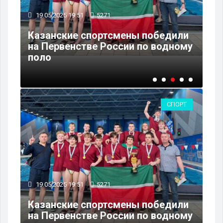
19.05.2025 19:51
5271
25
Казанские спортсмены победили
шел
на Первенстве России по водному
С 
поло
во
СПОРТ
19.05.2025 19:51
5271
Казанские спортсмены победили
на Первенстве России по водному