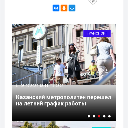
РТ
ТРАНСПОРТ
19
03.07.2025 18:44
7372
Ка
ни
Казанский метрополитен перешел
на
на летний график работы
по