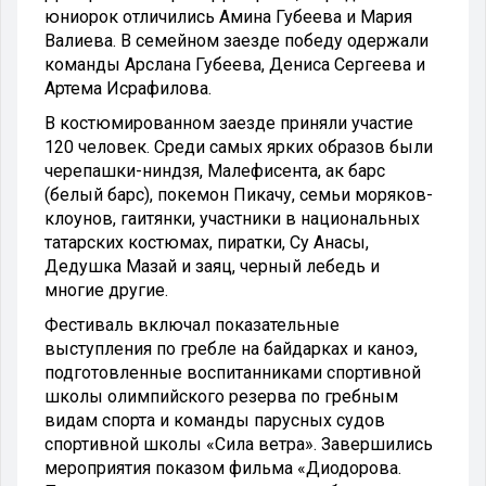
юниорок отличились Амина Губеева и Мария
Валиева. В семейном заезде победу одержали
команды Арслана Губеева, Дениса Сергеева и
Артема Исрафилова.
В костюмированном заезде приняли участие
120 человек. Среди самых ярких образов были
черепашки-ниндзя, Малефисента, ак барс
(белый барс), покемон Пикачу, семьи моряков-
клоунов, гаитянки, участники в национальных
татарских костюмах, пиратки, Су Анасы,
Дедушка Мазай и заяц, черный лебедь и
многие другие.
Фестиваль включал показательные
выступления по гребле на байдарках и каноэ,
подготовленные воспитанниками спортивной
школы олимпийского резерва по гребным
видам спорта и команды парусных судов
спортивной школы «Сила ветра». Завершились
мероприятия показом фильма «Диодорова.