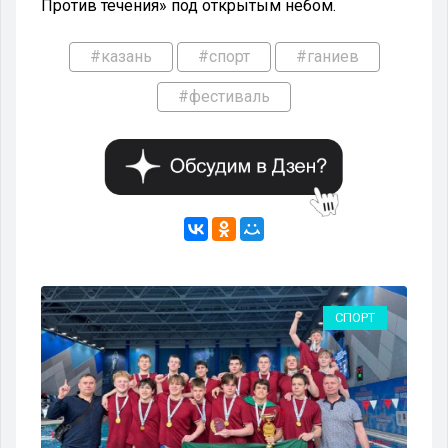
Против течения» под открытым небом.
#казань
#спорт
#ганиев
#фестиваль
РТ
СПОРТ