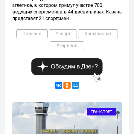
атлетике, в котором примут участие 700
ведущих спортсменов в 44 дисциплинах. Казань
представят 21 спортсмен.
#казань
#спорт
#чемпионат
#гарипов
РТ
ТРАНСПОРТ