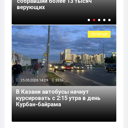
собравший более 13 тысяч
ст
верующих
го
РЕЛИГИЯ
25.05.2026 14:29
3353
В Казани автобусы начнут
курсировать с 2:15 утра в день
Курбан-байрама