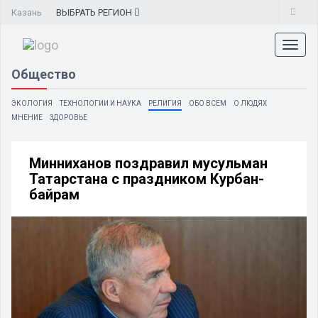
Казань
ВЫБРАТЬ
РЕГИОН
Toggl
naviga
Общество
ЭКОЛОГИЯ
ТЕХНОЛОГИИ И НАУКА
РЕЛИГИЯ
ОБО ВСЕМ
О ЛЮДЯХ
МНЕНИЕ
ЗДОРОВЬЕ
Минниханов поздравил мусульман
Татарстана с праздником Курбан-
байрам