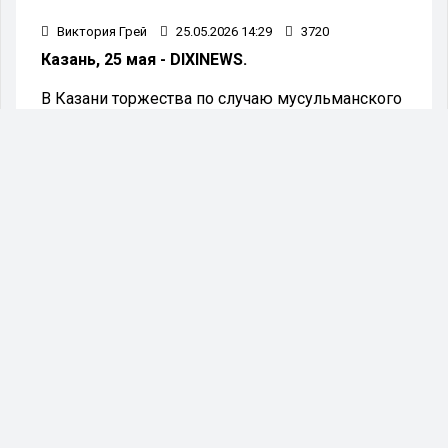
Виктория Грей
25.05.2026 14:29
3720
Казань, 25 мая - DIXINEWS.
В Казани торжества по случаю мусульманского
праздника Курбан-байрам стартуют 27 мая в
3:15 утра с традиционной праздничной
проповеди.
На утреннем совещании начальник отдела по
взаимодействию с общественными
организациями города Ильгиз Сарманов
напомнил о мероприятиях, связанных с
праздником.
Для удобства жителей, планирующих посетить
мечеть, с 2:15 утра будут работать автобусные
маршруты №6, 10, 15 и 30, а также
троллейбусный маршрут №2.
По завершении праздничной молитвы начнётся
обряд заклания жертвенных животных. Он