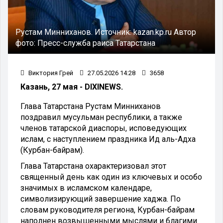
Рустам Минниханов.
Источник:
kazan.kp.ru
Автор
фото:
Пресс-служба раиса Татарстана
Виктория Грей
27.05.2026 14:28
3658
Казань, 27 мая - DIXINEWS.
Глава Татарстана Рустам Минниханов
поздравил мусульман республики, а также
членов татарской диаспоры, исповедующих
ислам, с наступлением праздника Ид аль-Адха
(Курбан-байрам).
Глава Татарстана охарактеризовал этот
священный день как один из ключевых и особо
значимых в исламском календаре,
символизирующий завершение хаджа. По
словам руководителя региона, Курбан-байрам
наполнен возвышенными мыслями и благими