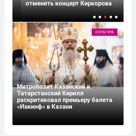
отменить концерт Киркорова
В 
КУЛЬТУРА
21.11.2023 12:02
16598
Митрополит Казанский и
Татарстанский Кирилл
раскритиковал премьеру балета
«Иакинф» в Казани