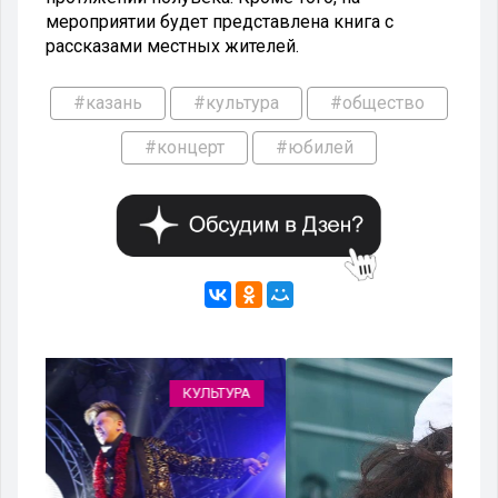
мероприятии будет представлена книга с
рассказами местных жителей.
#казань
#культура
#общество
#концерт
#юбилей
РА
ОБЩЕСТВО