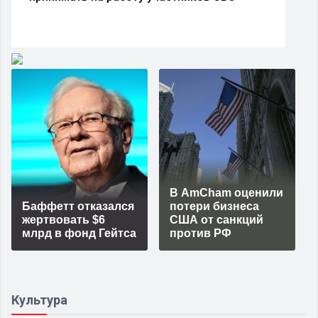
В AmCham оценили
Баффетт отказался
потери бизнеса
жертвовать $6
США от санкций
млрд в фонд Гейтса
против РФ
Культура