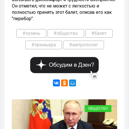
Он отметил, что не может с легкостью и
полностью принять этот балет, описав его как
"перебор".
#кузань
#общество
#балет
#премьера
#митрополит
ВО
ОБЩЕСТВО