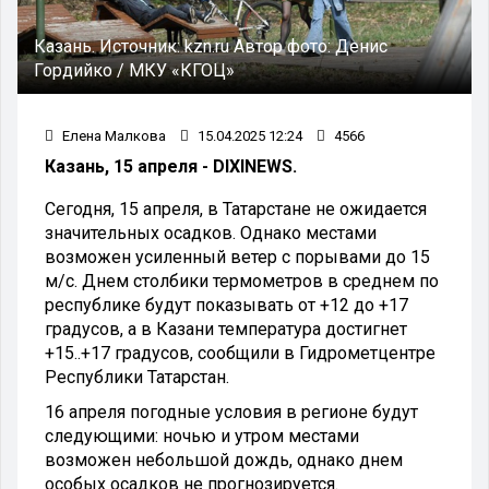
Казань.
Источник:
kzn.ru
Автор фото:
Денис
Гордийко / МКУ «КГОЦ»
Елена Малкова
15.04.2025 12:24
4566
Казань, 15 апреля - DIXINEWS.
Сегодня, 15 апреля, в Татарстане не ожидается
значительных осадков. Однако местами
возможен усиленный ветер с порывами до 15
м/с. Днем столбики термометров в среднем по
республике будут показывать от +12 до +17
градусов, а в Казани температура достигнет
+15..+17 градусов, сообщили в Гидрометцентре
Республики Татарстан.
16 апреля погодные условия в регионе будут
следующими: ночью и утром местами
возможен небольшой дождь, однако днем
особых осадков не прогнозируется.