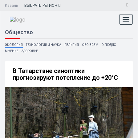
Казань
ВЫБРАТЬ
РЕГИОН
Toggl
naviga
Общество
ЭКОЛОГИЯ
ТЕХНОЛОГИИ И НАУКА
РЕЛИГИЯ
ОБО ВСЕМ
О ЛЮДЯХ
МНЕНИЕ
ЗДОРОВЬЕ
В Татарстане синоптики
прогнозируют потепление до +20°C