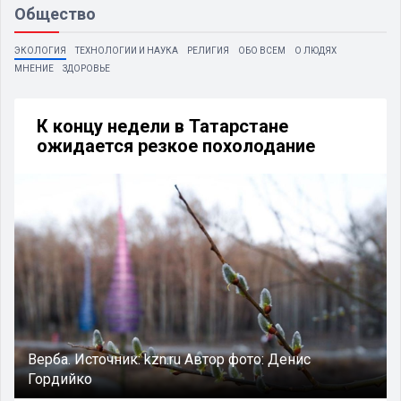
Общество
ЭКОЛОГИЯ
ТЕХНОЛОГИИ И НАУКА
РЕЛИГИЯ
ОБО ВСЕМ
О ЛЮДЯХ
МНЕНИЕ
ЗДОРОВЬЕ
К концу недели в Татарстане
ожидается резкое похолодание
Верба.
Источник:
kzn.ru
Автор фото:
Денис
Гордийко