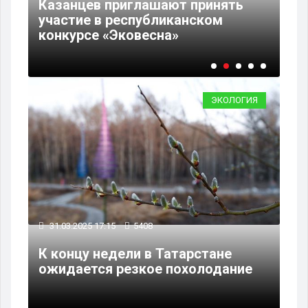
Казанцев приглашают принять
В 
участие в республиканском
пр
е
конкурсе «Эковесна»
ме
ЭКОЛОГИЯ
31.03.2025 17:15
5408
К концу недели в Татарстане
ожидается резкое похолодание