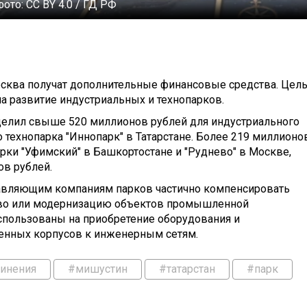
фото:
CC BY 4.0 / ГД РФ
Москва получат дополнительные финансовые средства. Цел
а развитие индустриальных и технопарков.
лил свыше 520 миллионов рублей для индустриального
 технопарка "Иннопарк" в Татарстане. Более 219 миллионо
ки "Уфимский" в Башкортостане и "Руднево" в Москве,
в рублей.
авляющим компаниям парков частично компенсировать
ство или модернизацию объектов промышленной
использованы на приобретение оборудования и
нных корпусов к инженерным сетям.
инения
#мишустин
#татарстан
#парк