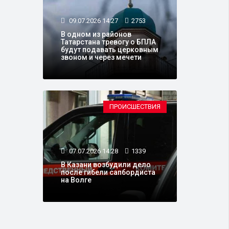
09.07.2026 14:27
2753
В одном из районов
Татарстана тревогу о БПЛА
будут подавать церковным
звоном и через мечети
ПРОИСШЕСТВИЯ
07.07.2026 14:28
1339
В Казани возбудили дело
после гибели сапбордиста
на Волге