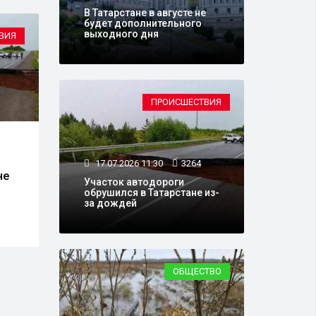
В Татарстане в августе не
будет дополнительного
выходного дня
ВИЯ
ОБЩЕСТВО
ПРОИСШЕСТВИЯ
15.07.2026 14:29
3107
09.0
В Татарстане начался
В од
17.07.2026 11:30
3264
не
прием заявлений на охоту
Тата
Участок автодороги
на пернатую дичь
БПЛА
обрушился в Татарстане из-
церк
за дождей
чере
ОБЩЕСТВО