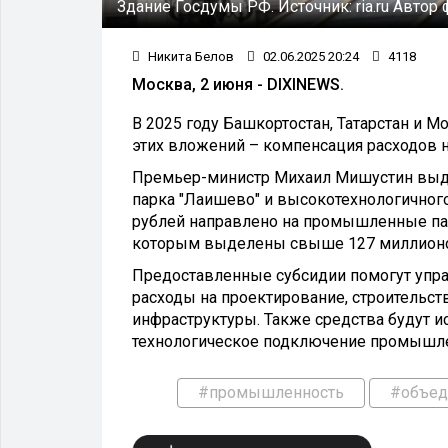
Здание Госдумы РФ.
Источник:
ria.ru
Автор 
Никита Белов
02.06.2025 20:24
4118
Москва, 2 июня - DIXINEWS.
В 2025 году Башкортостан, Татарстан и 
этих вложений – компенсация расходов н
Премьер-министр Михаил Мишустин выде
парка "Лаишево" и высокотехнологичного
рублей направлено на промышленные пар
которым выделены свыше 127 миллионо
Предоставленные субсидии помогут упр
расходы на проектирование, строитель
инфраструктуры. Также средства будут 
технологическое подключение промышле
#промышленность
#объед