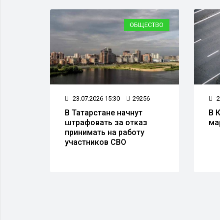
ДТП
ОБЩЕСТВО
691
23.07.2026 15:30
29256
2
или о
В Татарстане начнут
В 
ов,
штрафовать за отказ
ма
 с
принимать на работу
участников СВО