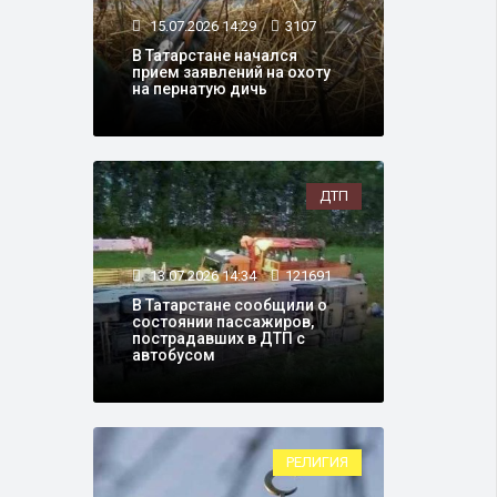
15.07.2026 14:29
3107
В Татарстане начался
прием заявлений на охоту
на пернатую дичь
ДТП
13.07.2026 14:34
121691
В Татарстане сообщили о
состоянии пассажиров,
пострадавших в ДТП с
автобусом
РЕЛИГИЯ